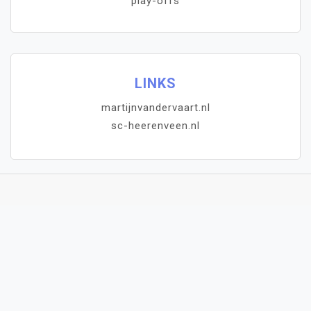
play-offs
LINKS
martijnvandervaart.nl
sc-heerenveen.nl