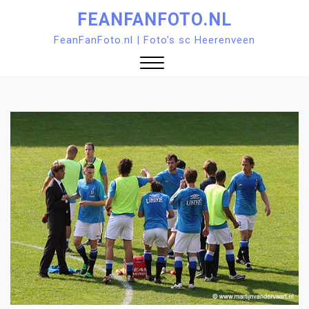
Ga
FEANFANFOTO.NL
naar
FeanFanFoto.nl | Foto's sc Heerenveen
de
inhoud
Sluit
menu