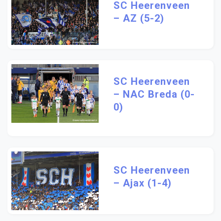
SC Heerenveen
– AZ (5-2)
SC Heerenveen
– NAC Breda (0-
0)
SC Heerenveen
– Ajax (1-4)