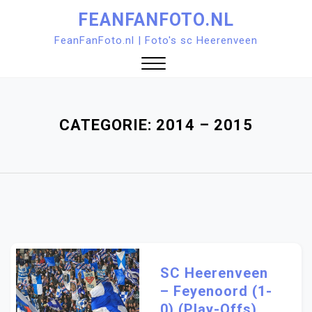
Ga
FEANFANFOTO.NL
naar
FeanFanFoto.nl | Foto's sc Heerenveen
de
inhoud
Sluit
menu
CATEGORIE:
2014 – 2015
SC Heerenveen
– Feyenoord (1-
0) (play-Offs)