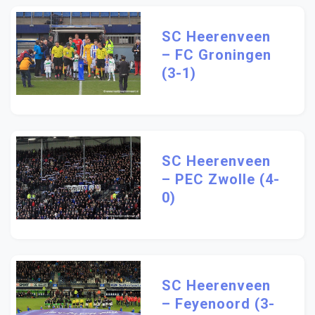
SC Heerenveen
– FC Groningen
(3-1)
SC Heerenveen
– PEC Zwolle (4-
0)
SC Heerenveen
– Feyenoord (3-