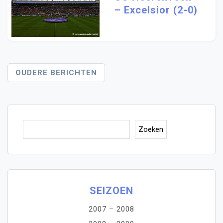
– Excelsior (2-0)
Berichtennavigatie
OUDERE BERICHTEN
Zoe
Zoeken
SEIZOEN
2007 – 2008