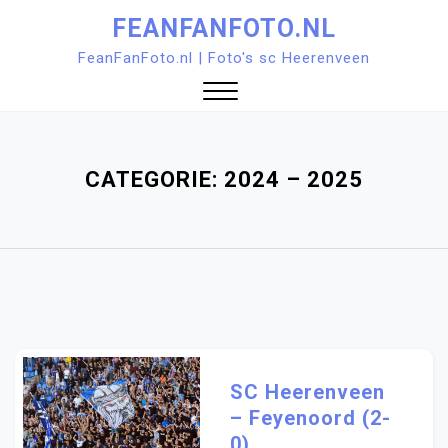
Ga
FEANFANFOTO.NL
naar
FeanFanFoto.nl | Foto's sc Heerenveen
de
inhoud
Sluit
menu
CATEGORIE:
2024 – 2025
SC Heerenveen
– Feyenoord (2-
0)