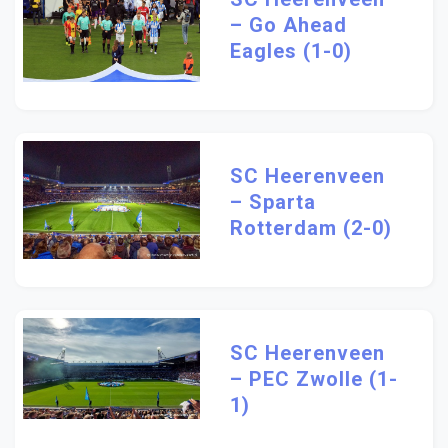
– Go Ahead
Eagles (1-0)
SC Heerenveen
– Sparta
Rotterdam (2-0)
SC Heerenveen
– PEC Zwolle (1-
1)