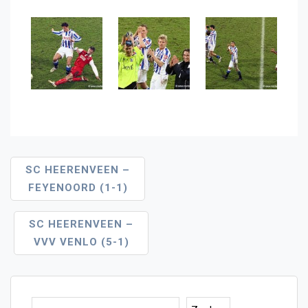
Bericht
SC HEERENVEEN –
FEYENOORD (1-1)
Navigatie
SC HEERENVEEN –
VVV VENLO (5-1)
Zoe