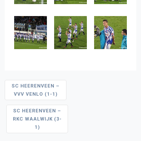
Bericht
SC HEERENVEEN –
VVV VENLO (1-1)
Navigatie
SC HEERENVEEN –
RKC WAALWIJK (3-
1)