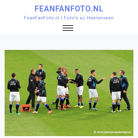
Ga
FEANFANFOTO.NL
naar
FeanFanFoto.nl | Foto's sc Heerenveen
de
inhoud
Sluit
menu