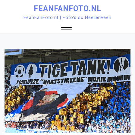
Ga
FEANFANFOTO.NL
naar
FeanFanFoto.nl | Foto's sc Heerenveen
de
inhoud
Sluit
menu