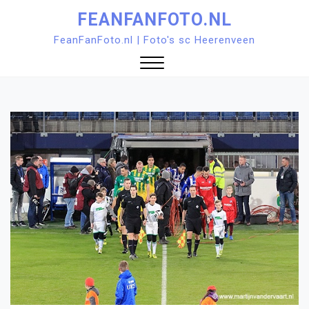
Ga
FEANFANFOTO.NL
naar
FeanFanFoto.nl | Foto's sc Heerenveen
de
inhoud
Sluit
menu