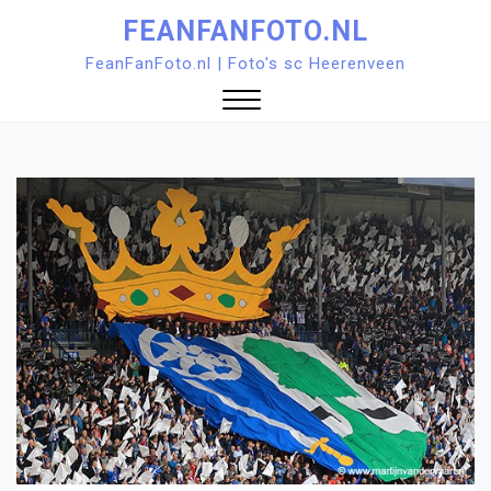
Ga
FEANFANFOTO.NL
naar
FeanFanFoto.nl | Foto's sc Heerenveen
de
inhoud
Sluit
menu