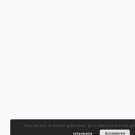
Door de site te blijven gebruiken, ga je akkoord met het g
Accepteren
informatie