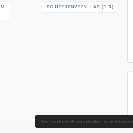
AM
SC HEERENVEEN – AZ (1-3)
Door de site te blijven gebruiken, ga je akkoord 