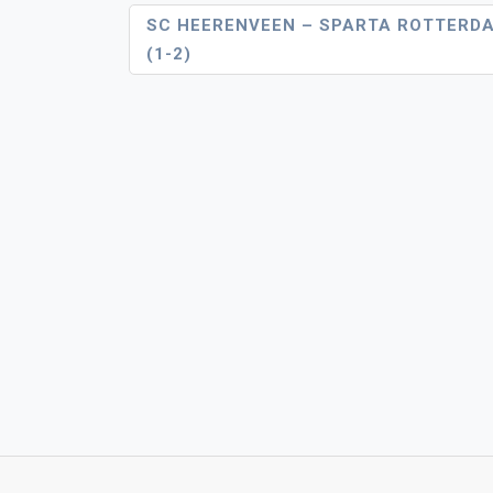
Bericht
SC HEERENVEEN – SPARTA ROTTERD
(1-2)
Navigatie