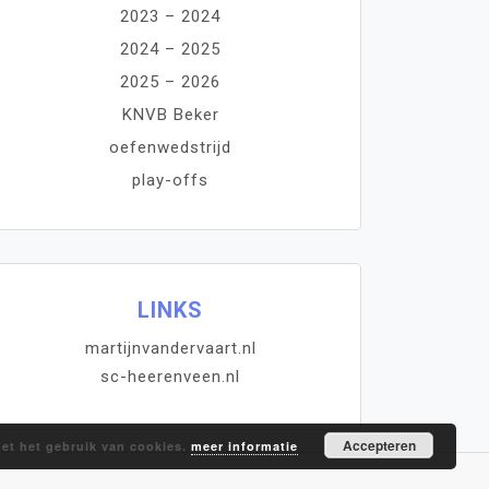
2023 – 2024
2024 – 2025
2025 – 2026
KNVB Beker
oefenwedstrijd
play-offs
LINKS
martijnvandervaart.nl
sc-heerenveen.nl
Accepteren
met het gebruik van cookies.
meer informatie