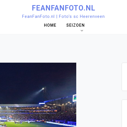
FEANFANFOTO.NL
FeanFanFoto.nl | Foto's sc Heerenveen
HOME
SEIZOEN