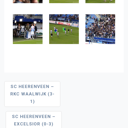
Bericht
SC HEERENVEEN –
RKC WAALWIJK (3-
Navigatie
1)
SC HEERENVEEN –
EXCELSIOR (0-3)