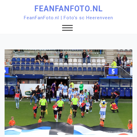
Ga
FEANFANFOTO.NL
naar
FeanFanFoto.nl | Foto's sc Heerenveen
de
inhoud
Sluit
menu