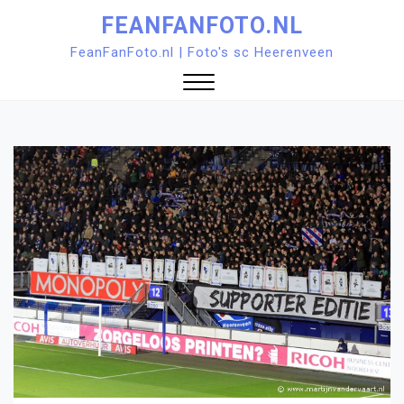
Ga
FEANFANFOTO.NL
naar
FeanFanFoto.nl | Foto's sc Heerenveen
de
inhoud
Sluit
menu