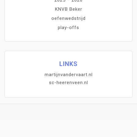
2025 – 2026
KNVB Beker
oefenwedstrijd
play-offs
LINKS
martijnvandervaart.nl
sc-heerenveen.nl