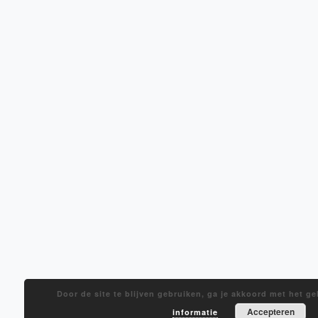
Door de site te blijven gebruiken, ga je akkoord met het g
Accepteren
informatie