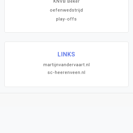
KNVB Beker
oefenwedstrijd
play-offs
LINKS
martijnvandervaart.nl
sc-heerenveen.nl