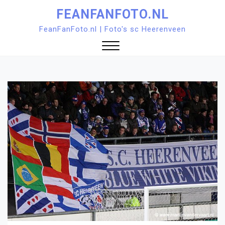
Ga
FEANFANFOTO.NL
naar
FeanFanFoto.nl | Foto's sc Heerenveen
de
inhoud
Sluit
menu