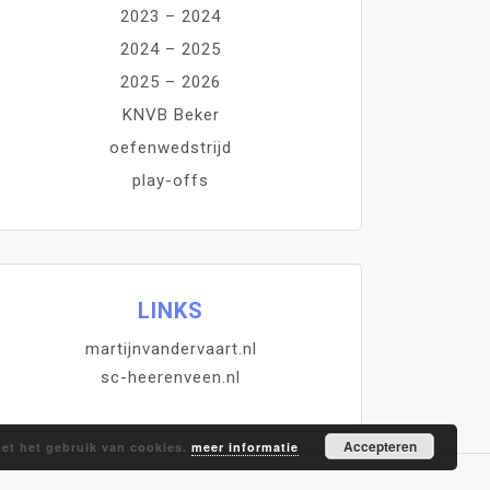
2023 – 2024
2024 – 2025
2025 – 2026
KNVB Beker
oefenwedstrijd
play-offs
LINKS
martijnvandervaart.nl
sc-heerenveen.nl
Accepteren
met het gebruik van cookies.
meer informatie