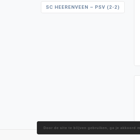
SC HEERENVEEN – PSV (2-2)
Door de site te blijven gebruiken, ga je akkoord 