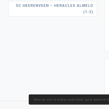
SC HEERENVEEN – HERACLES ALMELO
(1-2)
Door de site te blijven gebruiken, ga je akkoord 