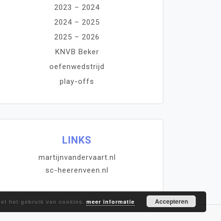
2023 – 2024
2024 – 2025
2025 – 2026
KNVB Beker
oefenwedstrijd
play-offs
LINKS
martijnvandervaart.nl
sc-heerenveen.nl
Accepteren
met het gebruik van cookies.
meer informatie